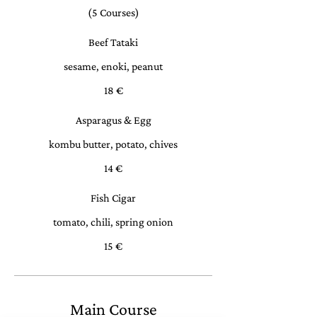
(5 Courses)
Beef Tataki
sesame, enoki, peanut
18 €
Asparagus & Egg
kombu butter, potato, chives
14 €
Fish Cigar
tomato, chili, spring onion
15 €
Main Course